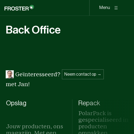
Menu
Back Office
Geïnteresseerd?
Neem contact op
met Jan!
Opslag
Repack
PolarPack is
gespecialiseerd in
Jouw producten, ons
producten
magazijn. Met een...
ompakken...