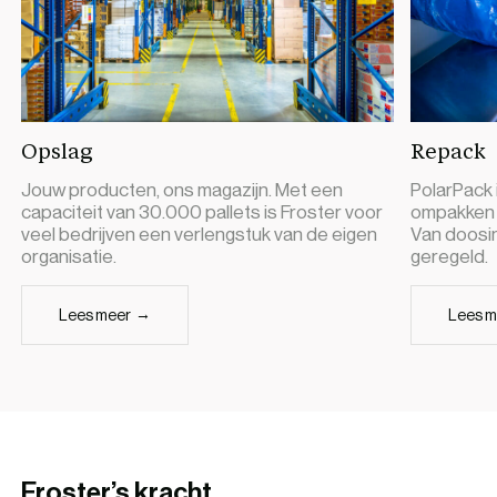
Opslag
Repack
Jouw producten, ons magazijn. Met een
PolarPack 
capaciteit van 30.000 pallets is Froster voor
ompakken 
veel bedrijven een verlengstuk van de eigen
Van doosinh
organisatie.
geregeld.
Lees meer
Lees 
Froster’s kracht