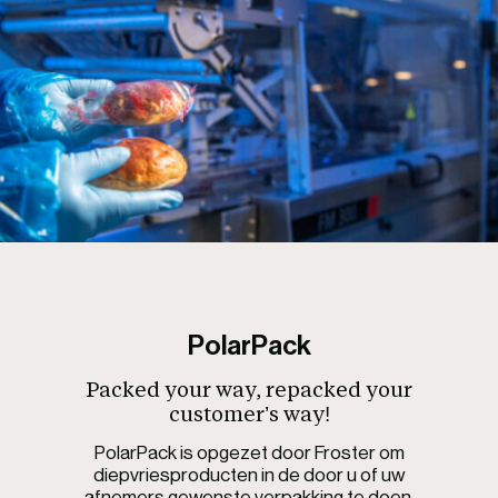
PolarPack
Packed your way, repacked your
customer’s way!
PolarPack is opgezet door Froster om
diepvriesproducten in de door u of uw
afnemers gewenste verpakking te doen.