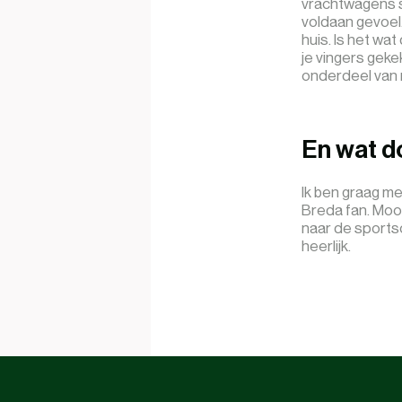
vrachtwagens st
voldaan gevoel. 
huis. Is het wa
je vingers gekek
onderdeel van m
En wat d
Ik ben graag me
Breda fan. Mooi 
naar de sportsc
heerlijk.