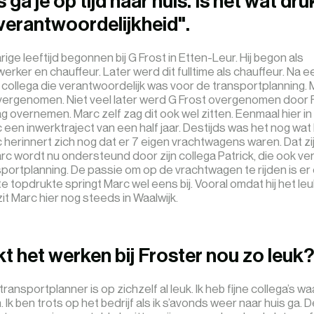
s ga je op tijd naar huis. Is het wat dr
 verantwoordelijkheid".
rige leeftijd begonnen bij G Frost in Etten-Leur. Hij begon als
ker en chauffeur. Later werd dit fulltime als chauffeur. Na ee
 collega die verantwoordelijk was voor de transportplanning.
vergenomen. Niet veel later werd G Frost overgenomen door F
g overnemen. Marc zelf zag dit ook wel zitten. Eenmaal hier in
een inwerktraject van een half jaar. Destijds was het nog wat 
rc herinnert zich nog dat er 7 eigen vrachtwagens waren. Dat zi
rc wordt nu ondersteund door zijn collega Patrick, die ook ve
sportplanning. De passie om op de vrachtwagen te rijden is er
e topdrukte springt Marc wel eens bij. Vooral omdat hij het leuk
zit Marc hier nog steeds in Waalwijk.
t het werken bij Froster nou zo leuk
ransportplanner is op zichzelf al leuk. Ik heb fijne collega’s wa
Ik ben trots op het bedrijf als ik s’avonds weer naar huis ga. D