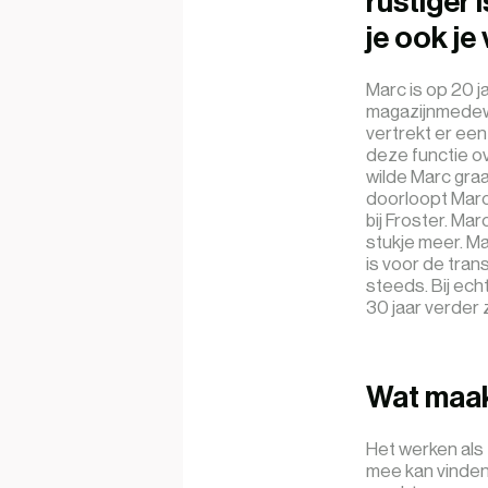
rustiger i
je ook je
Marc is op 20 ja
magazijnmedewer
vertrekt er een
deze functie o
wilde Marc graa
doorloopt Marc 
bij Froster. Ma
stukje meer. Ma
is voor de tran
steeds. Bij echt
30 jaar verder 
Wat maak
Het werken als t
mee kan vinden. 