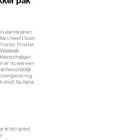
ukker pak
n aantal jaren
 Marc heeft toen
roster. Froster
 Waalwijk
kleinschaliger
jn er nu wel een
rantwoordelijk
 overigens nog
 vindt. Nu bijna
?
ar ik het goed
e