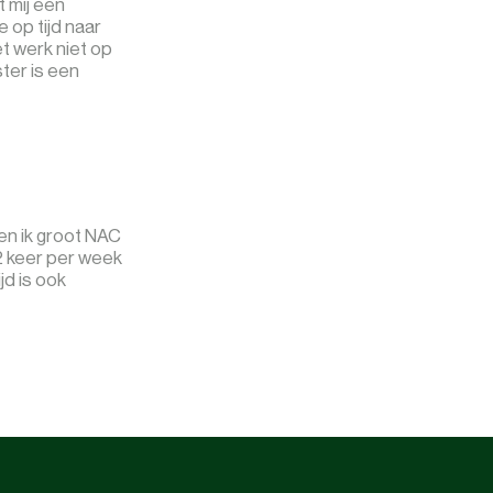
t mij een
e op tijd naar
et werk niet op
ster is een
ben ik groot NAC
 2 keer per week
jd is ook