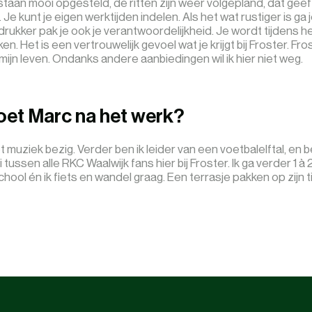
aan mooi opgesteld, de ritten zijn weer volgepland, dat geef
Je kunt je eigen werktijden indelen. Als het wat rustiger is ga j
t drukker pak je ook je verantwoordelijkheid. Je wordt tijdens h
en. Het is een vertrouwelijk gevoel wat je krijgt bij Froster. Fro
ijn leven. Ondanks andere aanbiedingen wil ik hier niet weg.
oet Marc na het werk?
t muziek bezig. Verder ben ik leider van een voetbalelftal, en 
tussen alle RKC Waalwijk fans hier bij Froster. Ik ga verder 1 à
hool én ik fiets en wandel graag. Een terrasje pakken op zijn ti